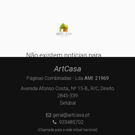
Não existem notícias para
apresentar, mas trabalhamos nisso
ArtCasa
Páginas Combinadas - Lda
AMI: 21969
Avenida Afonso Costa,, Nº 15-B,, R/C, Direito
2845-339
Setúbal
geral@artcasa.pt
933485702
(Chamada para a rede móvel nacional)